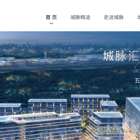
首 页
城脉精造
走进城脉